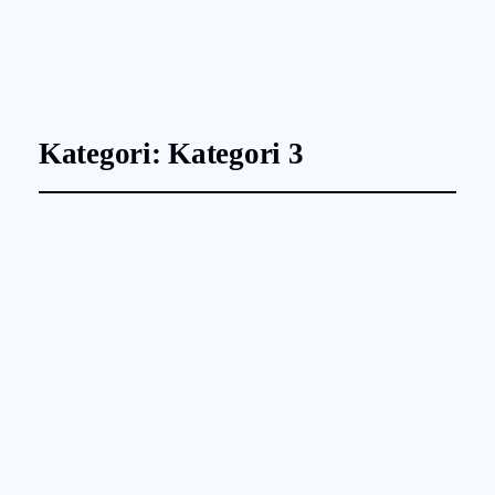
Instagram
Faceboo
X
Kategori:
Kategori 3
Næstved Guiden gør
det lettere at følge med i
livet i lokalområdet
juli 9, 2026
Kategori 3