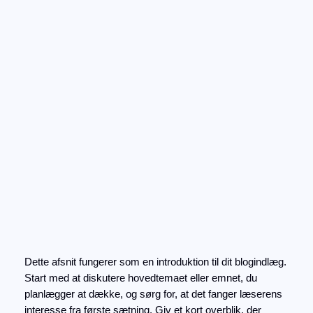
Spring
til
Instagram
Faceboo
X
indhold
En guide til at forstå
nutidens tendenser
maj 10, 2026
Dette afsnit fungerer som en introduktion til dit blogindlæg.
Start med at diskutere hovedtemaet eller emnet, du
planlægger at dække, og sørg for, at det fanger læserens
interesse fra første sætning. Giv et kort overblik, der