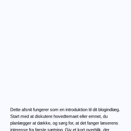
Spring
til
Instagram
Faceboo
X
indhold
Hvordan trends påvirker
vores hverdag
maj 10, 2026
Dette afsnit fungerer som en introduktion til dit blogindlæg.
Start med at diskutere hovedtemaet eller emnet, du
planlægger at dække, og sørg for, at det fanger læserens
interesse fra første sætning. Giv et kort overblik, der